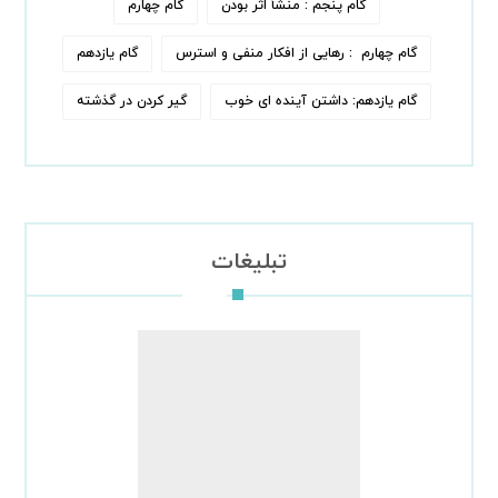
گام پنجم : منشأ اثر بودن
گام چهارم
گام چهارم : رهایی از افکار منفی و استرس
گام یازدهم
گام یازدهم: داشتن آینده ای خوب
گیر کردن در گذشته
تبلیغات