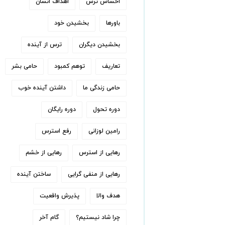
احساس ترس
اهداف انسان
باورها
بخشیدن خود
بخشیدن دیگران
ترس از آینده
تعاریف
توهم کمبود
حامی بشر
حامی زندگی ما
داشتن آینده خوب
دوره تحول
دوره رایگان
رامین لوزانی
رفع استرس
رهایی از استرس
رهایی از خشم
رهایی از منفی گرایی
ساختن آینده
هدف والا
پذیرش واقعیت
چرا شاد نیستیم؟
گام آخر