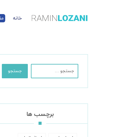
خانه
مق
جستجو
برچسب ها