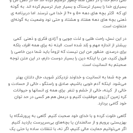
نمی دانم خدا را در ذهن شما چطور ترسیم کرده اند اما در ذهن من و
بسیاری خدا را بسیار ترسناک و بسیار جبار ترسیم کرده اند. به گونه
ای که اکثر بچه های دهه ۵۰ و ۶۰ از خدا می ترسند. اما دربرنامه ی
ذهنی بچه های دهه هفتاد و هشتاد و حتی نود وضعیت به گونه‌ای
متفاوت است.
در این نسل، راحت طلبی و لذت جویی و آزادی فکری و ذهنی کمی
بیشتر از اندازه مهم و بُلد شده است. البته نه برای همه افراد، بلکه
برای درصدی. منظور من این نیست که لزوماً باید شما دین خاصی را
قبول کنید، من با اینکه دین را بسیار دوست دارم، در این متن توجه
صحبتم به انسانیت است.
هر چه شما به انسانیت و خداوند نزدیکتر شوید، حال دلتان بهتر
می‌شود. اینکه آدم خوبی باشیم، صادق و راستگو ، خالی از حسادت و
خالی از کینه، خالی از خشم و تنفر. برای همه ی انسانها و حیوانات
کره زمین آرزوی موفقیت کنیم و درعمل هم هر کسی در حد توان
خود گامی بردارد.
گاهی خلوت کرده و با خدای خود صحبت کنیم. گاهی به پرورشگاه یا
بهزیستی برویم و از سالمندان یا بچه‌های بی‌سرپرست بازدید کنیم.
اگر می‌توانیم حمایت مالی کنیم، اگر نه، با تنقلات ساده یا حتی یک