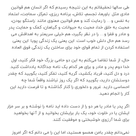
طی سالها تحقیقاتم به این نتیجه رسیدم که اگر انسان هم قوانین
مادی مثل :باورها، تجسم، تلاش، برنامه‌ ریزی، تمرکز، سماجت، اعتماد
به نفس و… را رعایت کند و هم قوانین معنوی مانند :راستگو بودن،
محبت به خلق خدا، محبت به حیوانات و گیاهان، کمک و حمایت پدر
و مادر و فقرا و… را در نظر بگیرد، هم خیلی سریعتر به اهدافش می
رسد هم حال دلش خوب است. این یعنی یک زندگی پویا. این یعنی
استفاده کردن از تمام قوای خود برای ساختن یک زندگی فوق العاده.
حال، از شما تقاضا می‌کنم به این دو حامی بزرگ خود فکر کنید، اول
خدا دوم پدر و مادر و برای هر کدام یک نامه جداگانه یادداشت کنید.
درد و دل کنید، فریاد بکشید، گریه کنید، تفکر کنید، بگویید که چقدر
دوستشان دارید، بگویید که اگر یک روز نباشند واقعاً شما چه
احساسی دارید. غرور و دلخوری را کنار گذاشته و تا فرصت دارید این
کار را انجام دهید.
اگر پدر یا مادر یا هر دو را از دست داده اید نامه را نوشته و بر سر مزار
ایشان یا در خلوت خود، یک بار برایشان بخوانید و از آنها بخواهید
برای شما آرزوی خوشبختی و موفقیت کنند.
نمی‌دانم چقدر بامن همسو هستید، اما این را می دانم که اگر امروز